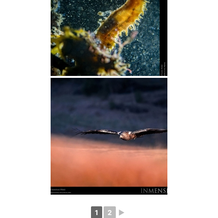
1
2
►