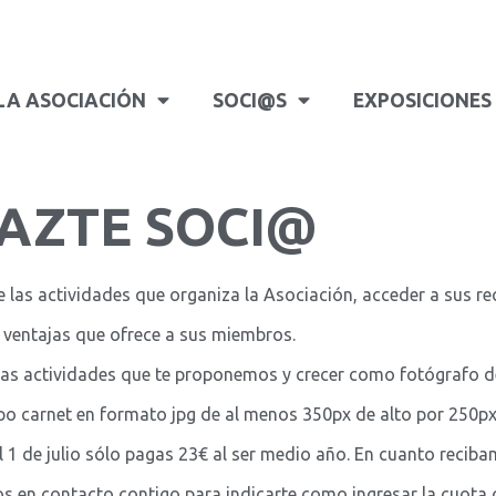
LA ASOCIACIÓN
SOCI@S
EXPOSICIONES
AZTE SOCI@
 las actividades que organiza la Asociación, acceder a sus re
 ventajas que ofrece a sus miembros.
as actividades que te proponemos y crecer como fotógrafo de n
ipo carnet en formato jpg de al menos 350px de alto por 250p
del 1 de julio sólo pagas 23€ al ser medio año. En cuanto recib
s en contacto contigo para indicarte como ingresar la cuota 