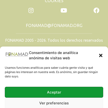
COOKIES
FONAMAD@FONAMAD.ORG
FONAMAD 2005 - 2026. Todos los derechos reservados
TODAS LAS IMÁGENES SON PROPIEDAD DE SUS
Consentimiento de analítica
AUTORES. QUEDA PROHIBIDA SU
REPRODUCCIÓN.
anónima de visitas web
Usamos funciones analíticas para saber cuánta gente visita y qué
páginas les interesan en nuestra web. Es anónimo, sin guardar ningún
dato suyo.
Aceptar
Ver preferencias