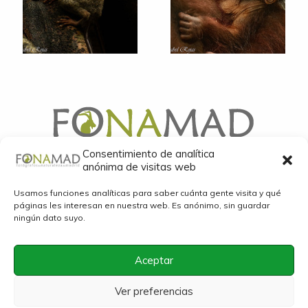
Consentimiento de analítica
anónima de visitas web
AVISO LEGAL
POLÍTICA DE PRIVACIDAD
Usamos funciones analíticas para saber cuánta gente visita y qué
COOKIES
páginas les interesan en nuestra web. Es anónimo, sin guardar
ningún dato suyo.
FONAMAD@FONAMAD.ORG
Aceptar
Ver preferencias
FONAMAD 2005 - 2026. Todos los derechos reservados