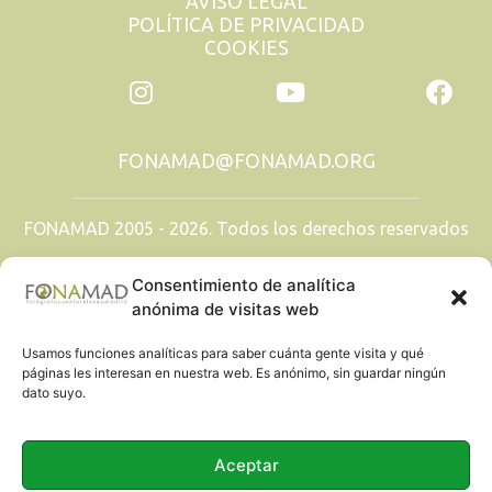
AVISO LEGAL
POLÍTICA DE PRIVACIDAD
COOKIES
FONAMAD@FONAMAD.ORG
FONAMAD 2005 - 2026. Todos los derechos reservados
TODAS LAS IMÁGENES SON PROPIEDAD DE SUS
Consentimiento de analítica
AUTORES. QUEDA PROHIBIDA SU
REPRODUCCIÓN.
anónima de visitas web
Usamos funciones analíticas para saber cuánta gente visita y qué
páginas les interesan en nuestra web. Es anónimo, sin guardar ningún
dato suyo.
Aceptar