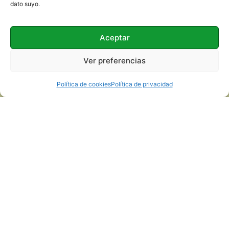
dato suyo.
Aceptar
Ver preferencias
Política de cookies
Política de privacidad
AVISO LEGAL
POLÍTICA DE PRIVACIDAD
COOKIES
FONAMAD@FONAMAD.ORG